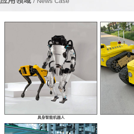
应用领域
/ News Case
具身智能机器人