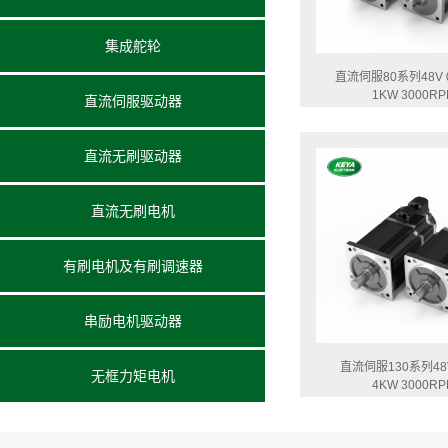
集成舵轮
直流伺服80系列48V 0
1KW 3000RP
直流伺服驱动器
直流无刷驱动器
直流无刷电机
有刷电机及有刷调速器
串励电机驱动器
直流伺服130系列48V
无框力矩电机
4KW 3000RP