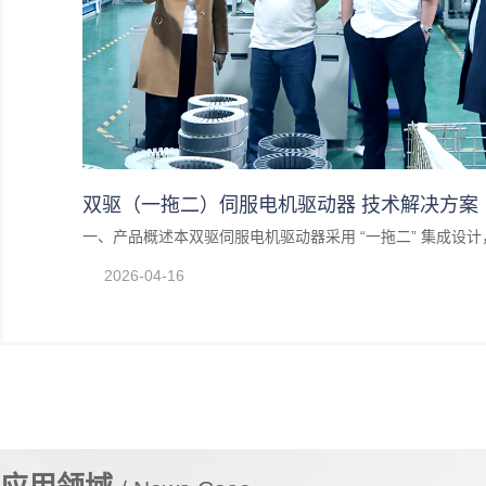
双驱（一拖二）伺服电机驱动器 技术解决方案
2026-04-16